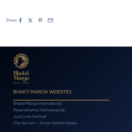
Share
BHAKTI MARGA WEBSITES
Bhakti Marga International
Paramahamsa Vishwananda
Just Love Festival
The Ashram – Shree Peetha Nilaya